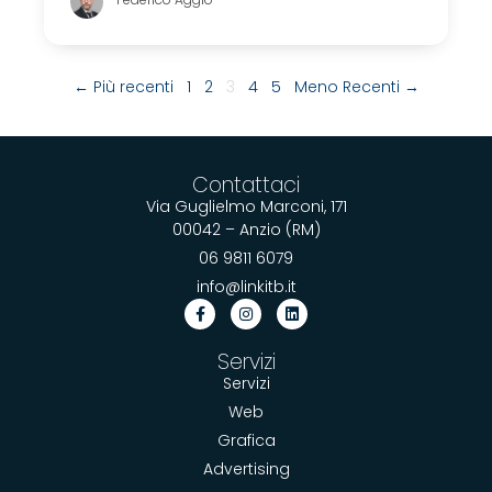
← Più recenti
1
2
3
4
5
Meno Recenti →
Contattaci
Via Guglielmo Marconi, 171
00042 – Anzio (RM)
06 9811 6079
info@linkitb.it
Servizi
Servizi
Web
Grafica
Advertising