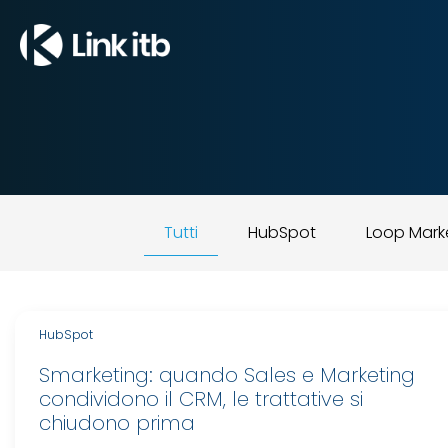
Tutti
HubSpot
Loop Mark
HubSpot
Smarketing: quando Sales e Marketing
condividono il CRM, le trattative si
chiudono prima