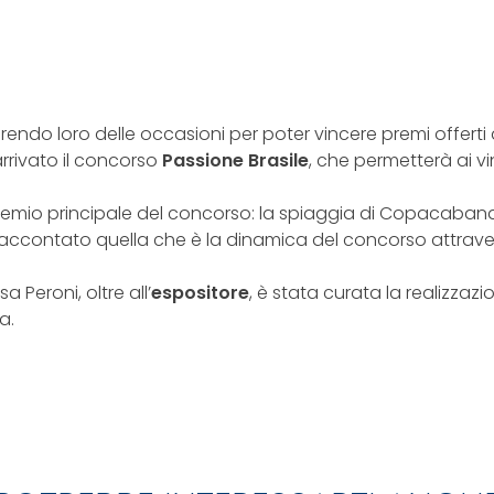
endo loro delle occasioni per poter vincere premi offerti da
arrivato il concorso
Passione Brasile
, che permetterà ai vin
 premio principale del concorso: la spiaggia di Copacabana 
accontato quella che è la dinamica del concorso attrave
a Peroni, oltre all’
espositore
, è stata curata la realizzaz
a.