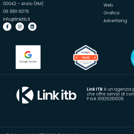
00042 – Anzio (RM)
Web
06 9811 6079
Grafica
info@linkitb.it
Advertising
Link ITB
è un’agenzia p
che offre servizi di c
P.IVA 10925261009