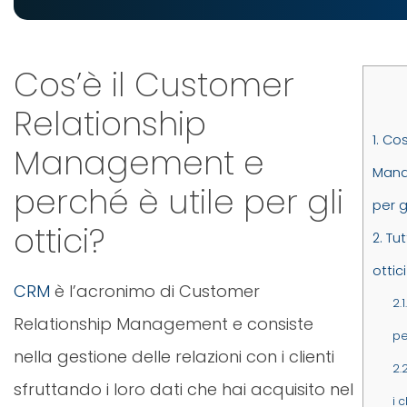
Cos’è il Customer
Relationship
1.
Cos’
Management e
Mana
perché è utile per gli
per gl
ottici?
2.
Tut
ottici
CRM
è l’acronimo di Customer
2.1.
Relationship Management e consiste
pe
nella gestione delle relazioni con i clienti
2.2
sfruttando i loro dati che hai acquisito nel
i c