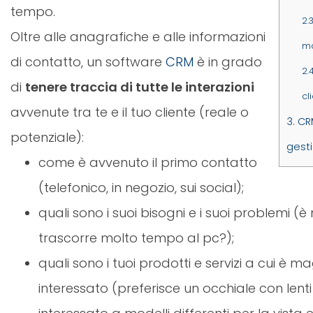
tempo.
2.3
Oltre alle anagrafiche e alle informazioni
ma
di contatto, un software
CRM
è in grado
2.4
di
tenere traccia di tutte le interazioni
cl
avvenute tra te e il tuo cliente (reale o
3.
CRM
potenziale):
gesti
come è avvenuto il primo contatto
(telefonico, in negozio, sui social);
quali sono i suoi bisogni e i suoi problemi (
trascorre molto tempo al pc?);
quali sono i tuoi prodotti e servizi a cui è 
interessato (preferisce un occhiale con lent