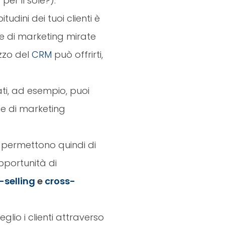
per il sole?).
udini dei tuoi clienti è
gie di marketing mirate
izzo del
CRM
può offrirti,
ti, ad esempio, puoi
e di marketing
ti permettono quindi di
opportunità di
-selling
e
cross-
glio i clienti attraverso