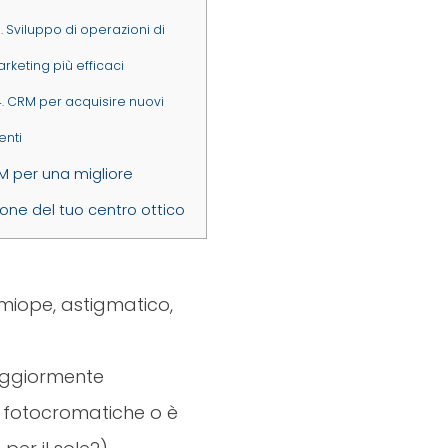
.
Sviluppo di operazioni di
rketing più efficaci
.
CRM per acquisire nuovi
ienti
 per una migliore
one del tuo centro ottico
è miope, astigmatico,
maggiormente
i fotocromatiche o è