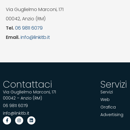
Via Guglielmo Marconi, 171
00042, Anzio (RM)
Tel.
06 9811 6079
Email.
info@linkitb.it
Contattaci
Servizi
Via Guglielmo Marconi, 171
Servizi
00042 – Anzio (RM)
Web
06 9811 6079
Grafica
info@linkitb.it
Advertising