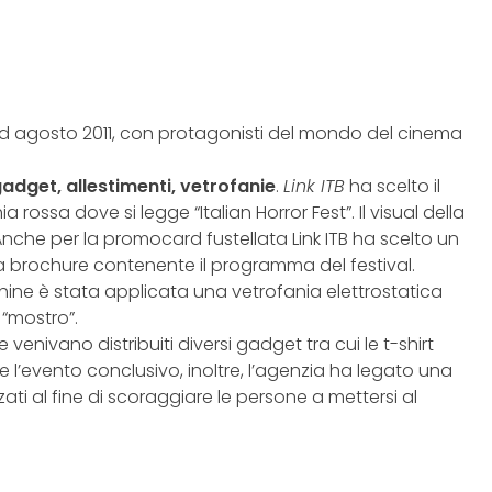
 ad agosto 2011, con protagonisti del mondo del cinema
adget, allestimenti, vetrofanie
.
Link ITB
ha scelto il
sa dove si legge “Italian Horror Fest”. Il visual della
nche per la promocard fustellata Link ITB ha scelto un
a brochure contenente il programma del festival.
chine è stata applicata una vetrofania elettrostatica
 “mostro”.
venivano distribuiti diversi gadget tra cui le t-shirt
e l’evento conclusivo, inoltre, l’agenzia ha legato una
ati al fine di scoraggiare le persone a mettersi al