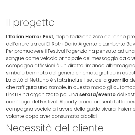
Il progetto
L’
Italian Horror Fest
, dopo l’edizione zero dell’anno p
dell’orrore tra cui Eli Roth, Dario Argento e Lamberto Ba
Per promuovere il Festival l’agenzia ha pensato ad un
sangue come veicolo principale del messaggio da divulga
campagna affissioni è un diretto rimando all’immagine 
simbolo ben noto del genere cinematografico in questi
La città di Nettuno è stata inoltre il set della
guerrilla
de
che raffigura uno zombie. In questo modo gli automobili
Link ITB ha organizzato poi una
serata/evento
del Fest
con il logo del Festival. Al party erano presenti tutti 
campagna sociale a favore della guida sicura. Insieme al
volante dopo aver consumato alcolici.
Necessità del cliente