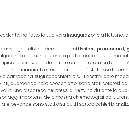
recedente, ha fatto la sua vera inaugurazione a Nettuno,
va.
a campagna olistica declinata in
affissioni, promocard, g
re nella comunicazione a partire dal logo: una macchia ros
tipica di una scena dell’orrore ambientata in un bagno. A
one: la mannaia. La stessa immagine è stata scelta per l
lla campagna: sugli specchietti o sui finestrini delle mac
sti, guardando nello specchietto, sono stati sorpresi dal
ival in una discoteca nei pressi di Nettuno durante la quale 
i personaggi importanti della mostra cinematografica. Durant
le bevande sono stati distribuiti i sottobicchieri brandizz