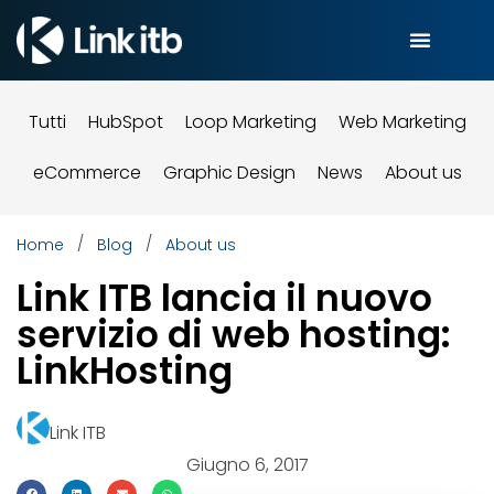
Tutti
HubSpot
Loop Marketing
Web Marketing
eCommerce
Graphic Design
News
About us
/
/
Home
Blog
About us
Link ITB lancia il nuovo
servizio di web hosting:
LinkHosting
Link ITB
Giugno 6, 2017