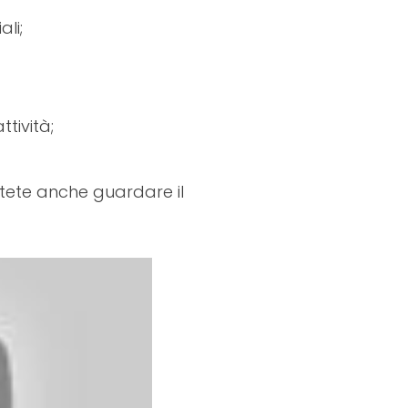
li;
tività;
ete anche guardare il