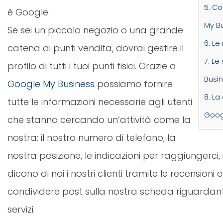
5.
Com
è Google.
My B
Se sei un piccolo negozio o una grande
6.
Le 
catena di punti vendita, dovrai gestire il
7.
Le 
profilo di tutti i tuoi punti fisici. Grazie a
Busi
Google My Business
possiamo fornire
8.
La 
tutte le informazioni necessarie agli utenti
Goog
che stanno cercando un’attività come la
nostra: il nostro numero di telefono, la
nostra posizione, le indicazioni per raggiungerci, 
dicono di noi i nostri clienti tramite le recension
condividere post sulla nostra scheda riguardanti 
servizi.