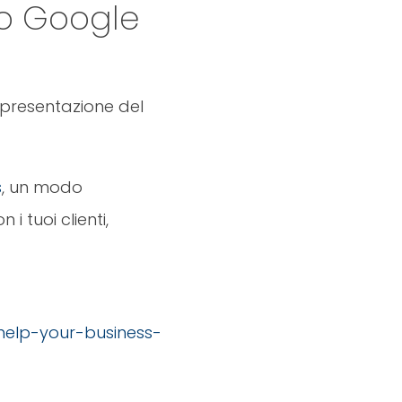
o Google
 presentazione del
s
, un modo
i tuoi clienti,
help-your-business-