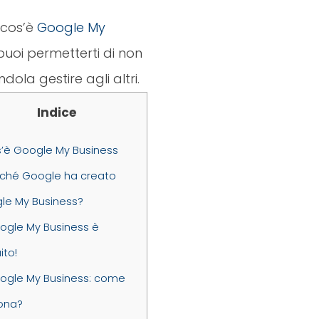
i cos’è
Google My
puoi permetterti di non
dola gestire agli altri.
Indice
’è Google My Business
ché Google ha creato
le My Business?
gle My Business è
ito!
gle My Business: come
iona?