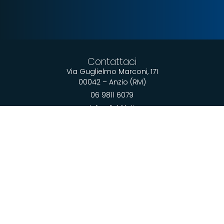
Contattaci
Via Guglielmo Marconi, 171
00042 – Anzio (RM)
06 9811 6079
info@linkitb.it
Servizi
Servizi
Web
Grafica
Advertising
Su di noi
Agenzia